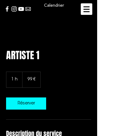
Calendrier
ARTISTE 1
99
euros
1 h
1
99 €
Réserver
Description du service