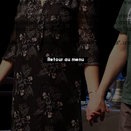
lo de compositions de chanson française « La Gammine
nsacrer entièrement aux métiers artistiques en profess
héâtre. Elle enseigne et pratique ainsi le théâtre d'im
s artistiques en entreprise, pour le jeune public (Les Tis
tout nouveau spectacle de Kévin Guéguen : "Chroal", u
Retour au menu