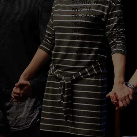
En 2016, elle crée son so
en 2018.
Elle décide alors de se co
projets de musique et de t
plusieurs troupes et projet
public (avec la LINA).
En 2023, elle intègre le 
improvisée destructurée."