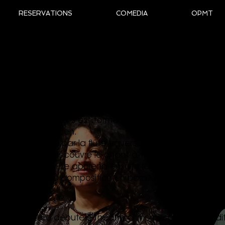
RESERVATIONS
COMEDIA
OPMT
MARIE
Marie Quinquenel s’est formée à la musique au Conse
Régional de Rouen.
Elle commence par la flûte traversière qu’elle pratique 
Musicales, et découvre le chant à travers la chorale pui
conservatoire. Elle apprend ensuite la guitare en auto
passion pour la composition en parallèle de sa format
spécialisée.
ent qu'elle débutele théâtre d'improvisation dans di