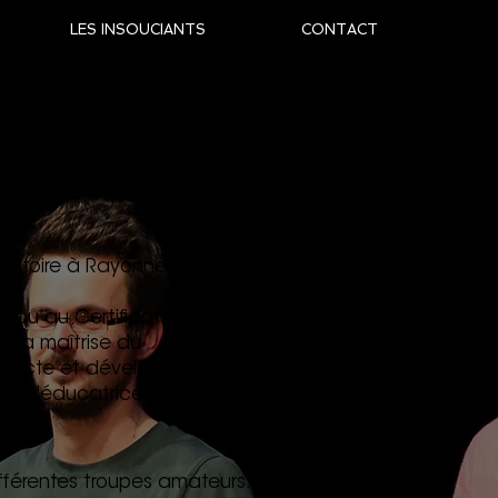
LES INSOUCIANTS
CONTACT
rvatoire à Rayonnement
jusqu’au Certificat d’Études
s la maîtrise du
didacte et développe sa
ion d'éducatrice
fférentes troupes amateurs.