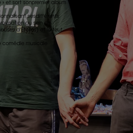
 » et sort sonpremier album
ionnalisant sesdifférents
provisation au sein de
seuses d'Étoiles) et le tout
ne comédie musicale